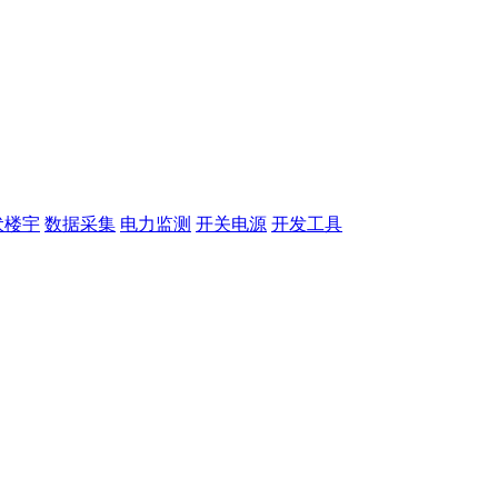
伏楼宇
数据采集
电力监测
开关电源
开发工具