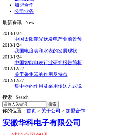
加盟合作
公司业务
最新资讯 New
2013/1/24
中国太阳能光伏发电产业前景预
2013/1/24
我国电度表和水表的发展现状
2013/1/24
中国智能电表行业研究报告简析
2012/12/27
关于采集器的作用及特点
2012/12/27
集中器的作用及采用传送方式说
搜索 Search
你的位置：
首页
>
关于公司
>
加盟合作
安徽华科电子有限公司