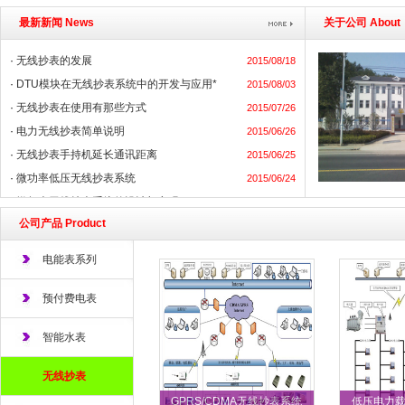
最新新闻 News
关于公司 About
·
无线抄表的发展
2015/08/18
·
DTU模块在无线抄表系统中的开发与应用*
2015/08/03
·
无线抄表在使用有那些方式
2015/07/26
·
电力无线抄表简单说明
2015/06/26
·
无线抄表手持机延长通讯距离
2015/06/25
·
微功率低压无线抄表系统
2015/06/24
·
燃气表无线抄表系统的设计与实现
2015/06/23
公司产品 Product
·
电力远程无线抄表系统
2015/06/22
·
先锋电子:6月12日上市首日定价建议
2015/06/20
电能表系列
·
基于ZigBee技术的无线电力抄表整体方案
2015/06/19
·
居民无线抄表系统
2015/06/18
预付费电表
·
嵌入式无线抄表系统数据集中器的设计简介
2015/06/17
智能水表
·
GSM＆GPRS在无线抄表系统中的应用与比
2015/06/16
较
无线抄表
·
小无线抄表居民集抄
2015/06/15
GPRS/CDMA无线抄表系统
低压电力