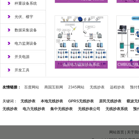
·
浅析新能源政策下的智能燃气表应用
2015/06/13
秤重设备系统
·
无线抄表集中器?
2015/06/12
光伏、楼宇
·
物联网背景下全面的无线远程抄表方案
2015/06/11
·
以移动公司网络的无线抄表系统整体解决方
数据采集设备
2015/06/10
案
·
无线抄表系统效益分析
电力监测设备
2015/06/09
·
有线抄表系统和无线抄表系统的技术比较
2015/06/08
开关电源
·
无线抄表使用的无线采集终端说明
2015/06/07
低压电力载波抄表系统
CMBUS总
·
无线抄表水表的简单方案
2015/06/06
开发工具
·
电力电表GPRS无线抄表管理系统
2015/06/05
·
nRF905的水表无线抄表系统设计
2015/06/04
友情链接：
百度网站
商国互联网
2345网站
无线抄表
远程抄表
预付
·
无线抄表方案的优缺点分析
2015/06/03
·
微功率低压无线抄表系统
2015/06/02
关键词：
无线抄表
本地无线抄表
GPRS无线抄表
居民无线抄表
载波无
·
什么是远程无线抄表技术
2015/06/01
无线抄表
电力无线抄表
集中无线抄表
无线抄表公司
无线抄表系统
预
·
GSM＆GPRS在无线抄表系统中的应用与比
2015/05/30
较
·
智能无线抄表系统
2015/05/29
网站首页
|
关于我